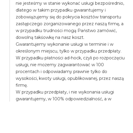
nie jesteśmy w stanie wykonać usługi bezpośrednio,
dlatego w takim przypadku gwarantujemy i
zobowiązujemy się do pokrycia kosztów transportu
zastępczego zorganizowanego przez naszą firmę, a
w przypadku trudności mogą Państwo zamówić,
dowolną takśowkę na nasz koszt.
Gwarantujemy wykonanie usługi w terminie i w
określonym miejscu, tylko w przypadku przedpłaty.
W przypadku płatności ad-hock, czyli po rozpoczęciu
usługi, nie możemy zagwarantować w 100
procentach i odpowiadamy prawnie tylko do
wysokości, kwoty usługi, opublikowanej, przez naszą
firmę.
W przypadku przedpłaty, i nie wykonania usługi
gwarantujemy, w 100% odpowiedzialność, a w
przypadku poniesienia większych kosztów,
pokryjemy różnicę, np. mogą Państwo na nasz koszt
zamówić droższą takśówkę.