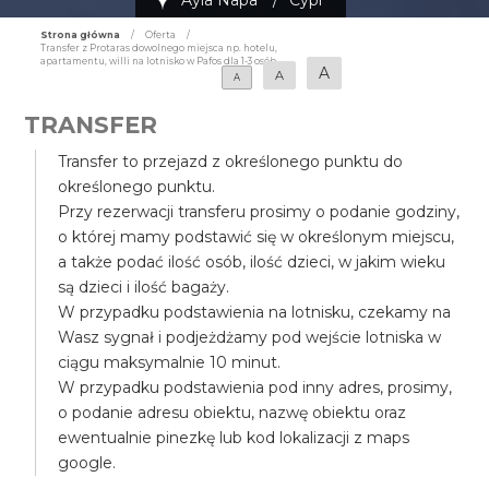
Ayia Napa
/
Cypr
Strona główna
/
Oferta
/
Transfer z Protaras dowolnego miejsca np. hotelu,
apartamentu, willi na lotnisko w Pafos dla 1-3 osób
A
A
A
TRANSFER
Transfer to przejazd z określonego punktu do
określonego punktu.
Przy rezerwacji transferu prosimy o podanie godziny,
o której mamy podstawić się w określonym miejscu,
a także podać ilość osób, ilość dzieci, w jakim wieku
są dzieci i ilość bagaży.
W przypadku podstawienia na lotnisku, czekamy na
Wasz sygnał i podjeżdżamy pod wejście lotniska w
ciągu maksymalnie 10 minut.
W przypadku podstawienia pod inny adres, prosimy,
o podanie adresu obiektu, nazwę obiektu oraz
ewentualnie pinezkę lub kod lokalizacji z maps
google.