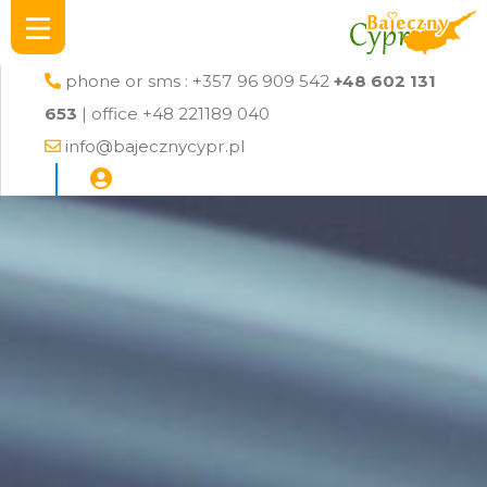
phone or sms : +357 96 909 542
+48 602 131
653
| office +48 221189 040
info@bajecznycypr.pl