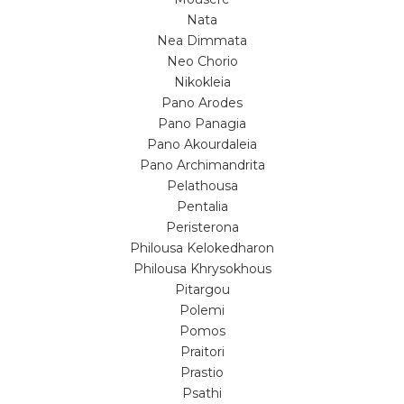
Nata
Nea Dimmata
Neo Chorio
Nikokleia
Pano Arodes
Pano Panagia
Pano Akourdaleia
Pano Archimandrita
Pelathousa
Pentalia
Peristerona
Philousa Kelokedharon
Philousa Khrysokhous
Pitargou
Polemi
Pomos
Praitori
Prastio
Psathi