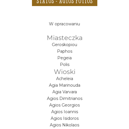
STATOS - AGIOS FOTIOS
W opracowaniu
Miasteczka
Geroskopiou
Paphos
Pegeia
Polis
Wioski
Acheleia
Agia Marinouda
Agia Varvara
Agios Dimitrianos
Agios Georgios
Agios Ioannis
Agios Isidoros
Agios Nikolaos