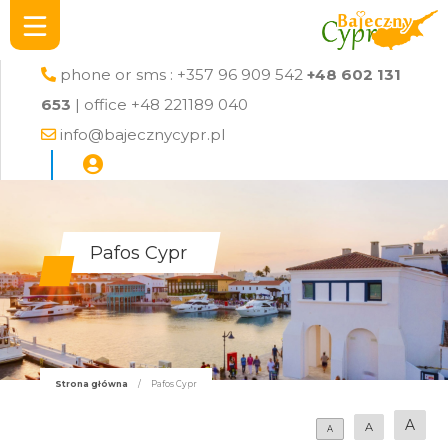
phone or sms : +357 96 909 542
+48 602 131
653
| office +48 221189 040
info@bajecznycypr.pl
Pafos Cypr
Strona główna
/
Pafos Cypr
A
A
A