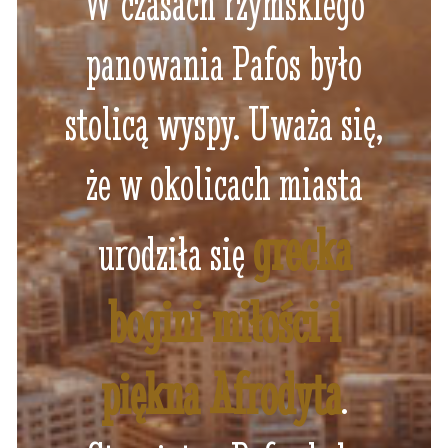
W czasach rzymskiego
panowania Pafos było
stolicą wyspy. Uważa się,
że w okolicach miasta
grecka
urodziła się
bogini miłości i
piękna Afrodyta
.