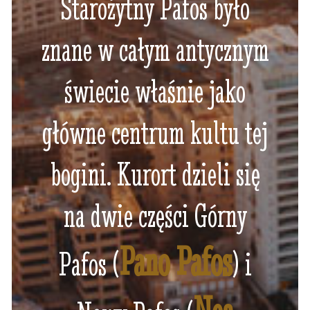
Starożytny Pafos było
znane w całym antycznym
świecie właśnie jako
główne centrum kultu tej
bogini. Kurort dzieli się
na dwie części Górny
Pano Pafos
Pafos (
) i