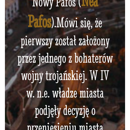
Nea
Nowy Pafos (
Pafos
).Mówi się, że
pierwszy został założony
przez jednego z bohaterów
wojny trojańskiej. W IV
w. n.e. władze miasta
podjęły decyzję o
przeniesieniu miasta