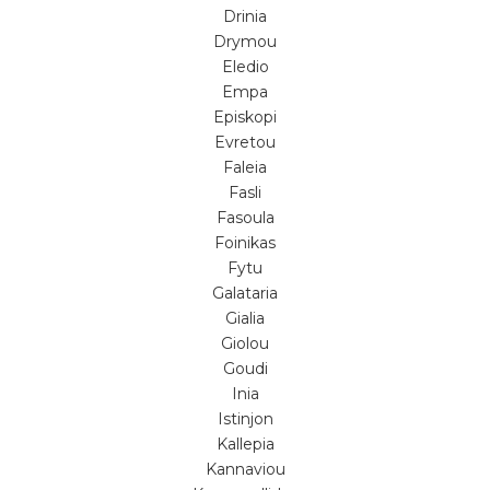
Drinia
Drymou
Eledio
Empa
Episkopi
Evretou
Faleia
Fasli
Fasoula
Foinikas
Fytu
Galataria
Gialia
Giolou
Goudi
Inia
Istinjon
Kallepia
Kannaviou