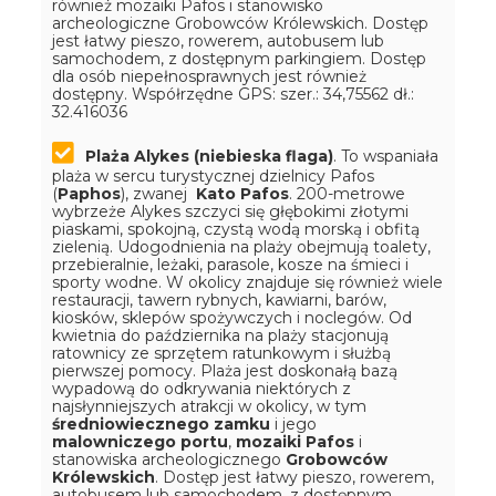
również mozaiki Pafos i stanowisko
archeologiczne Grobowców Królewskich. Dostęp
jest łatwy pieszo, rowerem, autobusem lub
samochodem, z dostępnym parkingiem. Dostęp
dla osób niepełnosprawnych jest również
dostępny.
Współrzędne GPS: szer.: 34,75562 dł.:
32.416036
Plaża Alykes (niebieska flaga)
. To wspaniała
plaża w sercu turystycznej dzielnicy Pafos
(
Paphos
), zwanej
Kato Pafos
. 200-metrowe
wybrzeże Alykes szczyci się głębokimi złotymi
piaskami, spokojną, czystą wodą morską i obfitą
zielenią. Udogodnienia na plaży obejmują toalety,
przebieralnie, leżaki, parasole, kosze na śmieci i
sporty wodne. W okolicy znajduje się również wiele
restauracji, tawern rybnych, kawiarni, barów,
kiosków, sklepów spożywczych i noclegów. Od
kwietnia do października na plaży stacjonują
ratownicy ze sprzętem ratunkowym i służbą
pierwszej pomocy. Plaża jest doskonałą bazą
wypadową do odkrywania niektórych z
najsłynniejszych atrakcji w okolicy, w tym
średniowiecznego zamku
i jego
malowniczego portu
,
mozaiki Pafos
i
stanowiska archeologicznego
Grobowców
Królewskich
. Dostęp jest łatwy pieszo, rowerem,
autobusem lub samochodem, z dostępnym