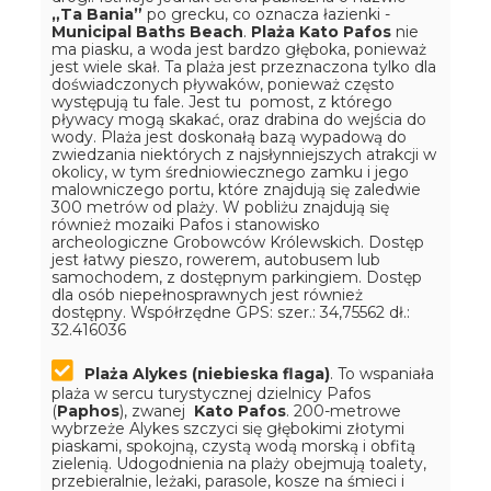
„Ta Bania”
po grecku, co oznacza łazienki -
Municipal Baths Beach
.
Plaża Kato Pafos
nie
ma piasku, a woda jest bardzo głęboka, ponieważ
jest wiele skał. Ta plaża jest przeznaczona tylko dla
doświadczonych pływaków, ponieważ często
występują tu fale. Jest tu pomost, z którego
pływacy mogą skakać, oraz drabina do wejścia do
wody. Plaża jest doskonałą bazą wypadową do
zwiedzania niektórych z najsłynniejszych atrakcji w
okolicy, w tym średniowiecznego zamku i jego
malowniczego portu, które znajdują się zaledwie
300 metrów od plaży. W pobliżu znajdują się
również mozaiki Pafos i stanowisko
archeologiczne Grobowców Królewskich. Dostęp
jest łatwy pieszo, rowerem, autobusem lub
samochodem, z dostępnym parkingiem. Dostęp
dla osób niepełnosprawnych jest również
dostępny.
Współrzędne GPS: szer.: 34,75562 dł.:
32.416036
Plaża Alykes (niebieska flaga)
. To wspaniała
plaża w sercu turystycznej dzielnicy Pafos
(
Paphos
), zwanej
Kato Pafos
. 200-metrowe
wybrzeże Alykes szczyci się głębokimi złotymi
piaskami, spokojną, czystą wodą morską i obfitą
zielenią. Udogodnienia na plaży obejmują toalety,
przebieralnie, leżaki, parasole, kosze na śmieci i