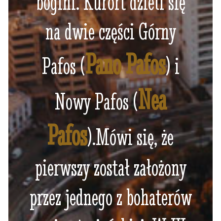
bogini. Kurort dzieli się
na dwie części Górny
Pano Pafos
Pafos (
) i
Nea
Nowy Pafos (
Pafos
).Mówi się, że
pierwszy został założony
przez jednego z bohaterów