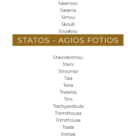
Salamiou
Sarama
Simou
Skoulli
Souskiou
STATOS - AGIOS FOTIOS
Stavrokonnou
Steni
Stroumpi
Tala
Terra
Theletra
Timi
Trachypedoula
Tremithousa
Trimithousa
Tsada
Vretsia