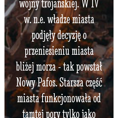
wojny trojańskiej. W IV
w. n.e. władze miasta
podjęły decyzję o
przeniesieniu miasta
bliżej morza - tak powstał
Nowy Pafos. Starsza część
miasta funkcjonowała od
tamtej pory tylko jako