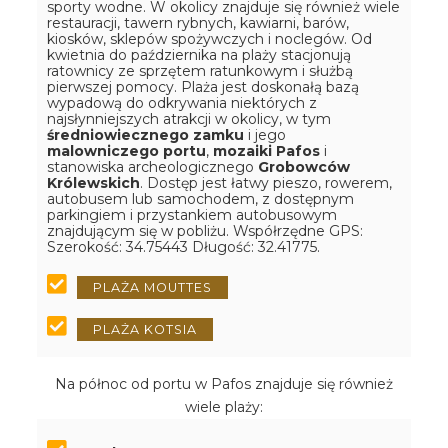
sporty wodne. W okolicy znajduje się również wiele
restauracji, tawern rybnych, kawiarni, barów,
kiosków, sklepów spożywczych i noclegów. Od
kwietnia do października na plaży stacjonują
ratownicy ze sprzętem ratunkowym i służbą
pierwszej pomocy. Plaża jest doskonałą bazą
wypadową do odkrywania niektórych z
najsłynniejszych atrakcji w okolicy, w tym
średniowiecznego zamku
i jego
malowniczego portu
,
mozaiki Pafos
i
stanowiska archeologicznego
Grobowców
Królewskich
. Dostęp jest łatwy pieszo, rowerem,
autobusem lub samochodem, z dostępnym
parkingiem i przystankiem autobusowym
znajdującym się w pobliżu.
Współrzędne GPS:
Szerokość: 34.75443 Długość: 32.41775.
PLAŻA MOUTTES
PLAŻA KOTSIA
Na północ od portu w Pafos znajduje się również
wiele plaży: