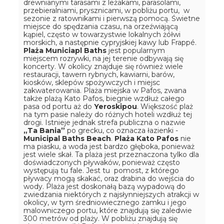
drewnianymi tarasami z leżakami, parasolami,
przebieralniami, prysznicami, w pobliżu portu, w
sezonie z ratownikami i pierwszą pomocą. Świetne
miejsce do spędzania czasu, na orzeźwiającą
kąpiel, często w towarzystwie lokalnych żółwi
morskich, a następnie cypryjskiej kawy lub Frappé.
Plaża Municiapl Baths
jest popularnym
miejscem rozrywki, na jej terenie odbywają się
koncerty. W okolicy znajduje się również wiele
restauracji, tawern rybnych, kawiarni, barów,
kiosków, sklepów spożywczych i miejsc
zakwaterowania. Plaża miejska w Pafos, zwana
także plażą Kato Pafos, biegnie wzdłuż całego
pasa od portu aż do
Yeroskipou
. Większość plaż
na tym pasie należy do różnych hoteli wzdłuż tej
drogi. Istnieje jednak strefa publiczna o nazwie
„Ta Bania”
po grecku, co oznacza łazienki -
Municipal Baths Beach
.
Plaża Kato Pafos
nie
ma piasku, a woda jest bardzo głęboka, ponieważ
jest wiele skał. Ta plaża jest przeznaczona tylko dla
doświadczonych pływaków, ponieważ często
występują tu fale. Jest tu pomost, z którego
pływacy mogą skakać, oraz drabina do wejścia do
wody. Plaża jest doskonałą bazą wypadową do
zwiedzania niektórych z najsłynniejszych atrakcji w
okolicy, w tym średniowiecznego zamku i jego
malowniczego portu, które znajdują się zaledwie
300 metrów od plaży. W pobliżu znajdują się