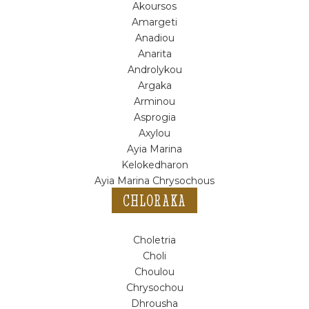
Akoursos
Amargeti
Anadiou
Anarita
Androlykou
Argaka
Arminou
Asprogia
Axylou
Ayia Marina
Kelokedharon
Ayia Marina Chrysochous
CHLORAKA
Choletria
Choli
Choulou
Chrysochou
Dhrousha