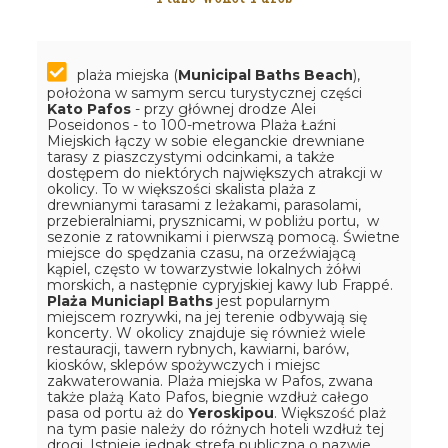
plaża miejska (
Municipal Baths Beach
),
położona w samym sercu turystycznej części
Kato Pafos
- przy głównej drodze Alei
Poseidonos - to 100-metrowa Plaża Łaźni
Miejskich łączy w sobie eleganckie drewniane
tarasy z piaszczystymi odcinkami, a także
dostępem do niektórych największych atrakcji w
okolicy. To w większości skalista plaża z
drewnianymi tarasami z leżakami, parasolami,
przebieralniami, prysznicami, w pobliżu portu, w
sezonie z ratownikami i pierwszą pomocą. Świetne
miejsce do spędzania czasu, na orzeźwiającą
kąpiel, często w towarzystwie lokalnych żółwi
morskich, a następnie cypryjskiej kawy lub Frappé.
Plaża Municiapl Baths
jest popularnym
miejscem rozrywki, na jej terenie odbywają się
koncerty. W okolicy znajduje się również wiele
restauracji, tawern rybnych, kawiarni, barów,
kiosków, sklepów spożywczych i miejsc
zakwaterowania. Plaża miejska w Pafos, zwana
także plażą Kato Pafos, biegnie wzdłuż całego
pasa od portu aż do
Yeroskipou
. Większość plaż
na tym pasie należy do różnych hoteli wzdłuż tej
drogi. Istnieje jednak strefa publiczna o nazwie