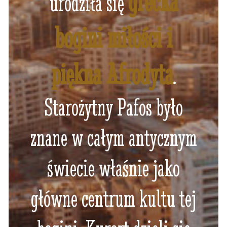
grecka
urodziła się
bogini miłości i
piękna Afrodyta
.
Starożytny Pafos było
znane w całym antycznym
świecie właśnie jako
główne centrum kultu tej